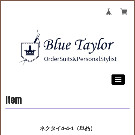
Toggle
navigati
Item
ネクタイ4-4-1（単品）