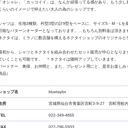
「オシャレ」「カッコイイ」は、なんか頑張ってる感があり、もう少し
くらいのイメージで抑えたい大人の為のショップです。
シャツは、生地3種類、衿型3型の計9型をベースに、サイズS・M・Lを
可能なパターンオーダーとなっております。…もちろん別料金は頂きま
ネクタイは、ミラノに数店舗を構えるネクタイショップのオリジナルと
最初から、シャツとネクタイを組み合わせたセット販売が中心となりま
ていくことも可能です。 ＊ネクタイは随時アップしていきます。
パートナー、奥様、お仲間と、また、プレゼント用にと、是非お楽しみ
商品）
ショップ名
bluetaylor
住所
宮城県仙台市青葉区宮町3-9-27 宮町理
TEL
022-349-4855
FAX
022-296-5933