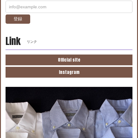
登録
Link
リンク
Official site
Instagram